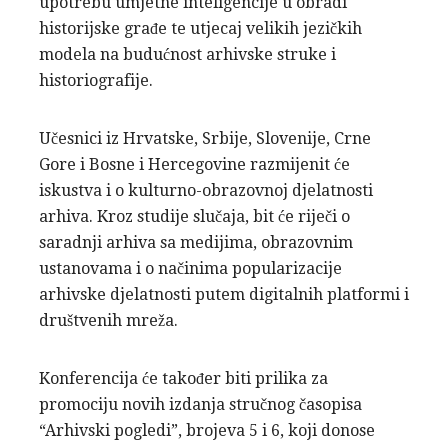
upotrebu umjetne inteligencije u obradi
historijske građe te utjecaj velikih jezičkih
modela na budućnost arhivske struke i
historiografije.
Učesnici iz Hrvatske, Srbije, Slovenije, Crne
Gore i Bosne i Hercegovine razmijenit će
iskustva i o kulturno-obrazovnoj djelatnosti
arhiva. Kroz studije slučaja, bit će riječi o
saradnji arhiva sa medijima, obrazovnim
ustanovama i o načinima popularizacije
arhivske djelatnosti putem digitalnih platformi i
društvenih mreža.
Konferencija će također biti prilika za
promociju novih izdanja stručnog časopisa
“Arhivski pogledi”, brojeva 5 i 6, koji donose